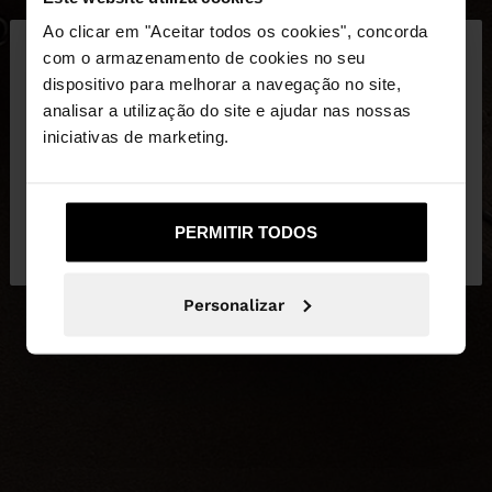
×
Ao clicar em "Aceitar todos os cookies", concorda
olá
com o armazenamento de cookies no seu
dispositivo para melhorar a navegação no site,
Está a aceder ao site a partir de Portugal. Deseja
analisar a utilização do site e ajudar nas nossas
navegar no nosso site United States?
iniciativas de marketing.
Não, Fique em
Sim, leve-me a United
PERMITIR TODOS
Portugal
States
Personalizar