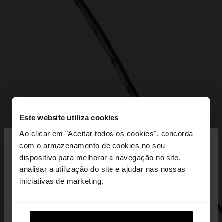
Este website utiliza cookies
×
Ao clicar em "Aceitar todos os cookies", concorda
olá
com o armazenamento de cookies no seu
dispositivo para melhorar a navegação no site,
Está a aceder ao site a partir de Portugal. Deseja
analisar a utilização do site e ajudar nas nossas
navegar no nosso site United States?
iniciativas de marketing.
Não, Fique em
Sim, leve-me a United