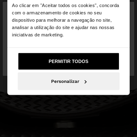
×
Ao clicar em "Aceitar todos os cookies", concorda
olá
com o armazenamento de cookies no seu
dispositivo para melhorar a navegação no site,
Está a aceder ao site a partir de Portugal. Deseja
analisar a utilização do site e ajudar nas nossas
navegar no nosso site United States?
iniciativas de marketing.
Não, Fique em
Sim, leve-me a United
PERMITIR TODOS
Portugal
States
Personalizar