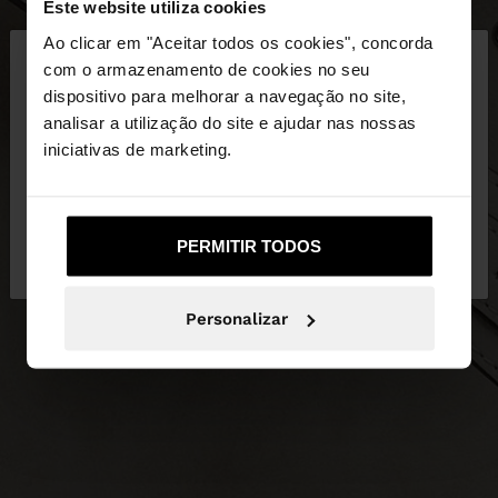
Este website utiliza cookies
×
Ao clicar em "Aceitar todos os cookies", concorda
olá
com o armazenamento de cookies no seu
dispositivo para melhorar a navegação no site,
Está a aceder ao site a partir de Portugal. Deseja
analisar a utilização do site e ajudar nas nossas
navegar no nosso site United States?
iniciativas de marketing.
Não, Fique em
Sim, leve-me a United
PERMITIR TODOS
Portugal
States
Personalizar