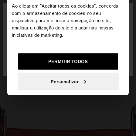
×
Ao clicar em "Aceitar todos os cookies", concorda
olá
com o armazenamento de cookies no seu
dispositivo para melhorar a navegação no site,
Está a aceder ao site a partir de Portugal. Deseja
analisar a utilização do site e ajudar nas nossas
navegar no nosso site United States?
iniciativas de marketing.
Não, Fique em
Sim, leve-me a United
PERMITIR TODOS
Portugal
States
Personalizar