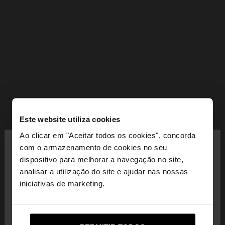
Este website utiliza cookies
×
Ao clicar em "Aceitar todos os cookies", concorda
olá
com o armazenamento de cookies no seu
dispositivo para melhorar a navegação no site,
Está a aceder ao site a partir de Portugal. Deseja
analisar a utilização do site e ajudar nas nossas
navegar no nosso site United States?
iniciativas de marketing.
Não, Fique em
Sim, leve-me a United