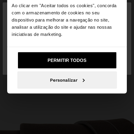
×
Ao clicar em "Aceitar todos os cookies", concorda
olá
com o armazenamento de cookies no seu
dispositivo para melhorar a navegação no site,
Está a aceder ao site a partir de Portugal. Deseja
analisar a utilização do site e ajudar nas nossas
navegar no nosso site United States?
iniciativas de marketing.
Não, Fique em
Sim, leve-me a United
PERMITIR TODOS
Portugal
States
Personalizar