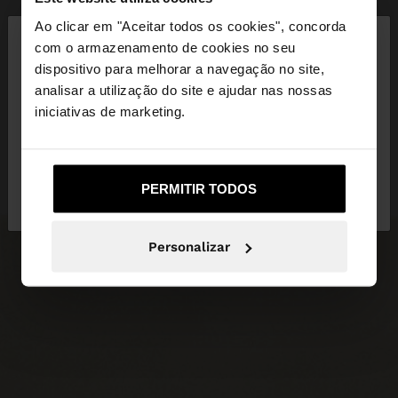
×
Ao clicar em "Aceitar todos os cookies", concorda
olá
com o armazenamento de cookies no seu
dispositivo para melhorar a navegação no site,
Está a aceder ao site a partir de Portugal. Deseja
analisar a utilização do site e ajudar nas nossas
navegar no nosso site United States?
iniciativas de marketing.
Não, Fique em
Sim, leve-me a United
PERMITIR TODOS
Portugal
States
Personalizar