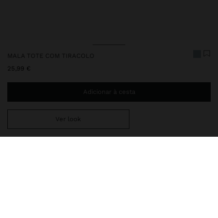
MALA TOTE COM TIRACOLO
25,99 €
Adicionar à cesta
Ver look
Envio ao domicílio gratuito se adicionar
29,99 €
à sua cesta.
Entrega em loja sempre grátis
249509
|
azul
Mala tote pequena com textura suave. Duas divisões interiores e