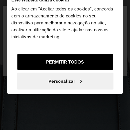
×
Ao clicar em "Aceitar todos os cookies", concorda
olá
com o armazenamento de cookies no seu
dispositivo para melhorar a navegação no site,
Está a aceder ao site a partir de Portugal. Deseja
analisar a utilização do site e ajudar nas nossas
navegar no nosso site United States?
iniciativas de marketing.
Não, Fique em
Sim, leve-me a United
PERMITIR TODOS
Portugal
States
Personalizar