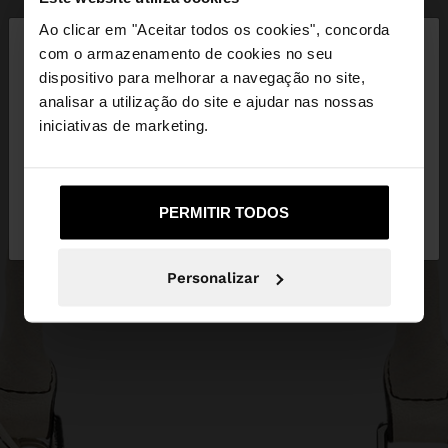
×
Ao clicar em "Aceitar todos os cookies", concorda
olá
com o armazenamento de cookies no seu
dispositivo para melhorar a navegação no site,
Está a aceder ao site a partir de Portugal. Deseja
analisar a utilização do site e ajudar nas nossas
navegar no nosso site United States?
iniciativas de marketing.
Não, Fique em
Sim, leve-me a United
PERMITIR TODOS
Portugal
States
Personalizar