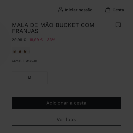
iniciar sessão
cesta
MALA DE MÃO BUCKET COM
FRANJAS
Preço Reduzido De
Para
29,99 €
19,99 €
33%
Selecionado
Camel
|
246030
M
Adicionar à cesta
Ver look