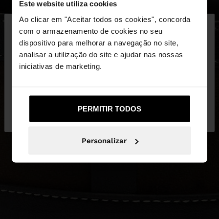
Este website utiliza cookies
×
Ao clicar em "Aceitar todos os cookies", concorda
olá
com o armazenamento de cookies no seu
dispositivo para melhorar a navegação no site,
Está a aceder ao site a partir de Portugal. Deseja
analisar a utilização do site e ajudar nas nossas
navegar no nosso site United States?
iniciativas de marketing.
Não, Fique em
Sim, leve-me a United
PERMITIR TODOS
Portugal
States
Personalizar