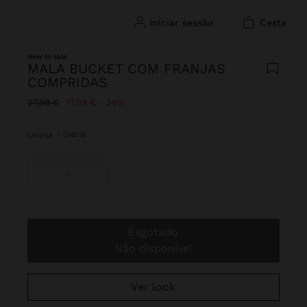
iniciar sessão
cesta
New to sale
MALA BUCKET COM FRANJAS
COMPRIDAS
Preço Reduzido De
Para
27,99 €
17,99 €
36%
Laranja
|
248116
S
Esgotado
Não disponível
Ver look