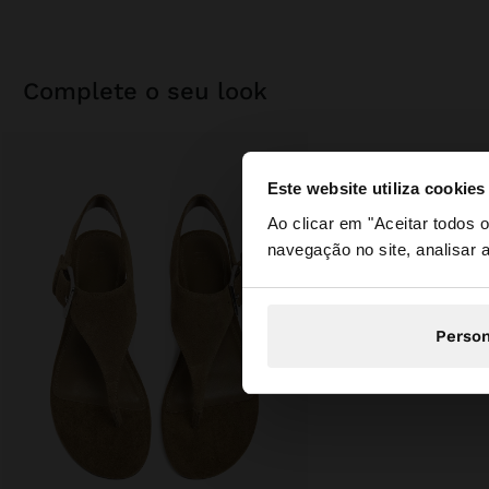
complete o seu look
Este website utiliza cookies
olá
Ao clicar em "Aceitar todos
navegação no site, analisar a
Está a aceder ao sit
Person