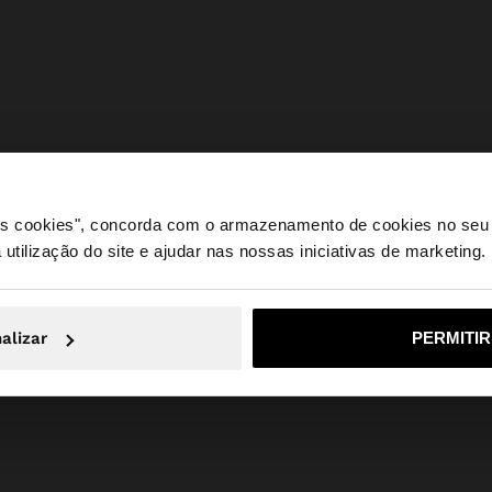
 os cookies", concorda com o armazenamento de cookies no seu 
 utilização do site e ajudar nas nossas iniciativas de marketing.
e a partir de Portugal. Deseja navegar no nosso site Unite
alizar
PERMITI
Não, Fique em Portugal
Sim, leve