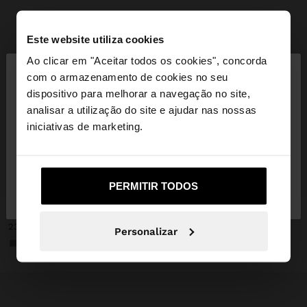
Este website utiliza cookies
×
Ao clicar em "Aceitar todos os cookies", concorda
olá
com o armazenamento de cookies no seu
dispositivo para melhorar a navegação no site,
Está a aceder ao site a partir de Portugal. Deseja
analisar a utilização do site e ajudar nas nossas
navegar no nosso site United States?
iniciativas de marketing.
Não, Fique em
Sim, leve-me a United
+
+
PERMITIR TODOS
Portugal
States
CLUTCH DE FESTA OVAL
CLUTCH DE FESTA OVAL
23,99 €
23,99 €
Personalizar
+1
+1