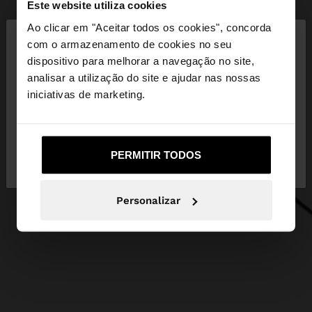
Este website utiliza cookies
×
Ao clicar em "Aceitar todos os cookies", concorda
olá
com o armazenamento de cookies no seu
dispositivo para melhorar a navegação no site,
Está a aceder ao site a partir de Portugal. Deseja
analisar a utilização do site e ajudar nas nossas
navegar no nosso site United States?
iniciativas de marketing.
Não, Fique em
Sim, leve-me a United
PERMITIR TODOS
Portugal
States
Personalizar