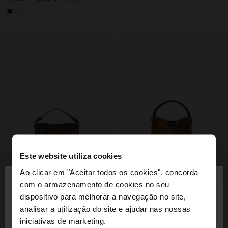
+2
Este website utiliza cookies
×
Ao clicar em "Aceitar todos os cookies", concorda
olá
com o armazenamento de cookies no seu
dispositivo para melhorar a navegação no site,
Está a aceder ao site a partir de Portugal. Deseja
analisar a utilização do site e ajudar nas nossas
navegar no nosso site United States?
iniciativas de marketing.