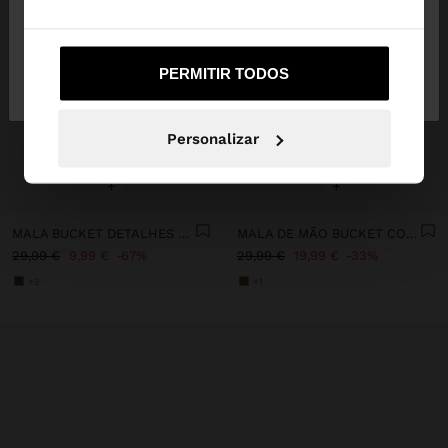
Não, Fique em
Sim, leve-me a United
PERMITIR TODOS
Portugal
States
Personalizar
+
+
MALA BUCKET DETALHES DE PELE COM PENDURO
MALA DE MÃO BUCKET COM FRANJAS
29,99 €
9,99 €
67%
29,99 €
19,99 €
33%
+2
+1