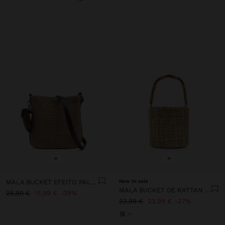
+
+
MALA BUCKET EFEITO PALHA COM PENDURO M
New to sale
MALA BUCKET DE RATTAN COM BAMBU
25,99 €
15,99 €
38%
32,99 €
23,99 €
27%
+1