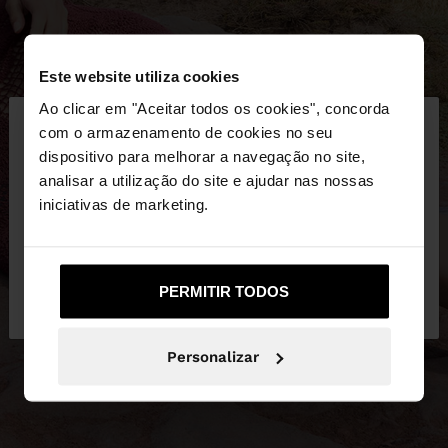
Este website utiliza cookies
×
Ao clicar em "Aceitar todos os cookies", concorda
olá
com o armazenamento de cookies no seu
dispositivo para melhorar a navegação no site,
Está a aceder ao site a partir de Portugal. Deseja
analisar a utilização do site e ajudar nas nossas
navegar no nosso site United States?
iniciativas de marketing.
Não, Fique em
Sim, leve-me a United
PERMITIR TODOS
Portugal
States
Personalizar