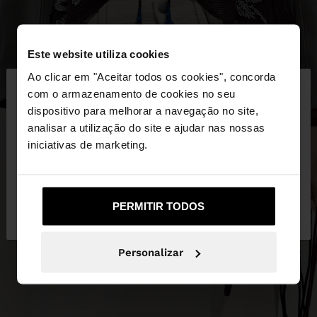
Este website utiliza cookies
×
Ao clicar em "Aceitar todos os cookies", concorda
olá
com o armazenamento de cookies no seu
dispositivo para melhorar a navegação no site,
Está a aceder ao site a partir de Portugal. Deseja
analisar a utilização do site e ajudar nas nossas
navegar no nosso site United States?
iniciativas de marketing.
Não, Fique em
Sim, leve-me a United
PERMITIR TODOS
Portugal
States
Personalizar