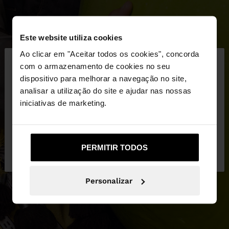
Este website utiliza cookies
×
Ao clicar em "Aceitar todos os cookies", concorda
olá
com o armazenamento de cookies no seu
dispositivo para melhorar a navegação no site,
Está a aceder ao site a partir de Portugal. Deseja
analisar a utilização do site e ajudar nas nossas
navegar no nosso site United States?
iniciativas de marketing.
Não, Fique em
Sim, leve-me a United
PERMITIR TODOS
Portugal
States
Personalizar