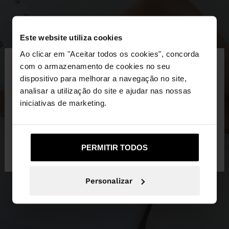
Este website utiliza cookies
×
Ao clicar em "Aceitar todos os cookies", concorda
olá
com o armazenamento de cookies no seu
dispositivo para melhorar a navegação no site,
Está a aceder ao site a partir de Portugal. Deseja
analisar a utilização do site e ajudar nas nossas
navegar no nosso site United States?
iniciativas de marketing.
Não, Fique em
Sim, leve-me a United
PERMITIR TODOS
Portugal
States
Personalizar