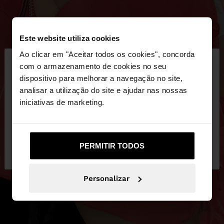
Este website utiliza cookies
×
Ao clicar em "Aceitar todos os cookies", concorda
olá
com o armazenamento de cookies no seu
dispositivo para melhorar a navegação no site,
Está a aceder ao site a partir de Portugal. Deseja
analisar a utilização do site e ajudar nas nossas
navegar no nosso site United States?
iniciativas de marketing.
Não, Fique em
Sim, leve-me a United
PERMITIR TODOS
Portugal
States
Personalizar