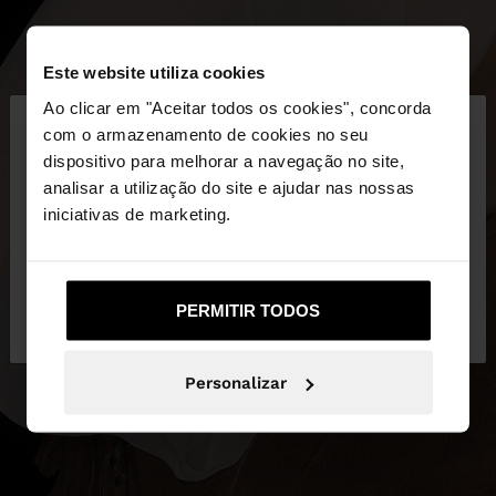
Este website utiliza cookies
×
Ao clicar em "Aceitar todos os cookies", concorda
olá
com o armazenamento de cookies no seu
dispositivo para melhorar a navegação no site,
Está a aceder ao site a partir de Portugal. Deseja
analisar a utilização do site e ajudar nas nossas
navegar no nosso site United States?
iniciativas de marketing.
Não, Fique em
Sim, leve-me a United
PERMITIR TODOS
Portugal
States
Personalizar