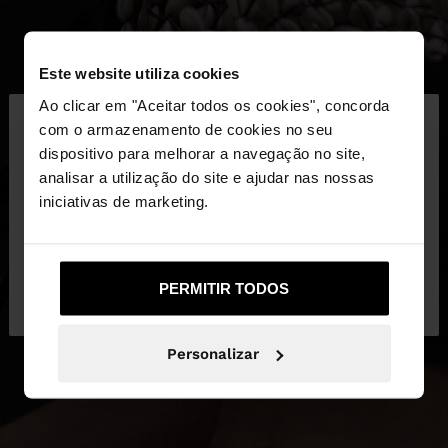
Este website utiliza cookies
×
Ao clicar em "Aceitar todos os cookies", concorda
olá
com o armazenamento de cookies no seu
dispositivo para melhorar a navegação no site,
Está a aceder ao site a partir de Portugal. Deseja
analisar a utilização do site e ajudar nas nossas
navegar no nosso site United States?
iniciativas de marketing.
Não, Fique em
Sim, leve-me a United
PERMITIR TODOS
Portugal
States
Personalizar