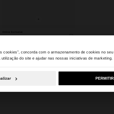
+
Online Exclusive
BRINCOS MAXI FLOR DE RESINA
9,99 €
 os cookies", concorda com o armazenamento de cookies no seu 
 utilização do site e ajudar nas nossas iniciativas de marketing.
e a partir de Portugal. Deseja navegar no nosso site Unite
alizar
PERMITI
Não, Fique em Portugal
Sim, leve