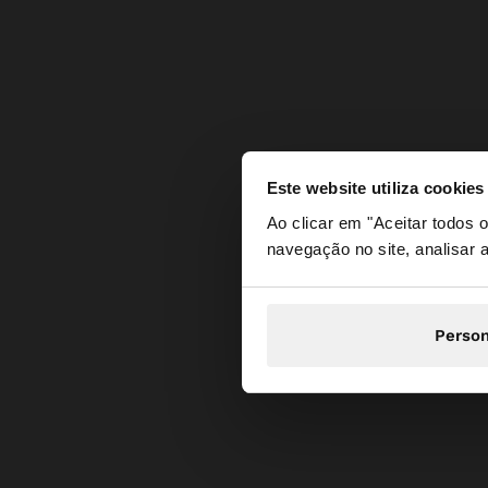
Este website utiliza cookies
olá
Ao clicar em "Aceitar todos
navegação no site, analisar a
Está a aceder ao sit
Person