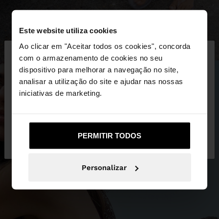
Este website utiliza cookies
×
Ao clicar em "Aceitar todos os cookies", concorda
olá
com o armazenamento de cookies no seu
dispositivo para melhorar a navegação no site,
Está a aceder ao site a partir de Portugal. Deseja
analisar a utilização do site e ajudar nas nossas
navegar no nosso site United States?
iniciativas de marketing.
Não, Fique em
Sim, leve-me a United
PERMITIR TODOS
Portugal
States
Personalizar