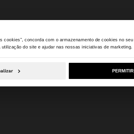
 os cookies", concorda com o armazenamento de cookies no seu 
 utilização do site e ajudar nas nossas iniciativas de marketing.
e a partir de Portugal. Deseja navegar no nosso site Unite
alizar
PERMITI
Não, Fique em Portugal
Sim, leve