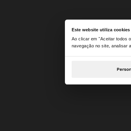
Este website utiliza cookies
olá
Ao clicar em "Aceitar todos
navegação no site, analisar a
Está a aceder ao sit
Person