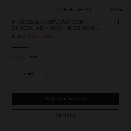
iniciar sessão
cesta
PIERCING CORAÇÃO COM
ZIRCÓNIAS - AÇO INOXIDÁVEL
Preço Reduzido De
Para
15,99 €
4,99 €
69%
Selecionado
Prateado
|
231197
Único
Adicionar à cesta
Ver look