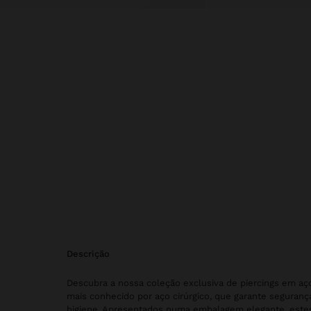
descrição
Descubra a nossa coleção exclusiva de piercings em aço
mais conhecido por aço cirúrgico, que garante seguranç
higiene. Apresentados numa embalagem elegante, estes