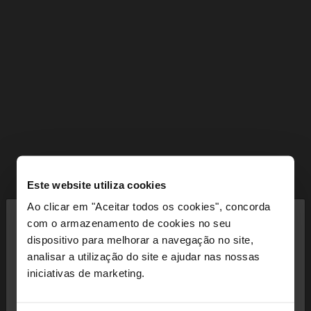
Este website utiliza cookies
×
Ao clicar em "Aceitar todos os cookies", concorda
olá
com o armazenamento de cookies no seu
dispositivo para melhorar a navegação no site,
Está a aceder ao site a partir de Portugal. Deseja
analisar a utilização do site e ajudar nas nossas
navegar no nosso site United States?
iniciativas de marketing.