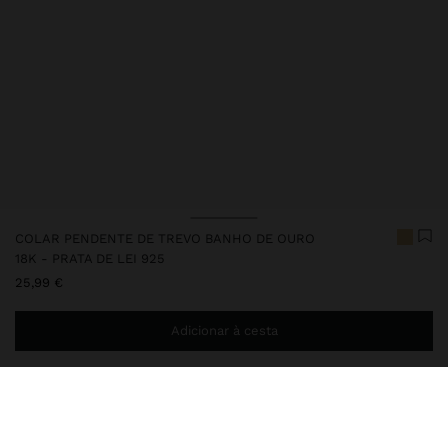
COLAR PENDENTE DE TREVO BANHO DE OURO
18K - PRATA DE LEI 925
25,99 €
Adicionar à cesta
Envio ao domicílio gratuito se adicionar
29,99 €
à sua cesta.
Entrega em loja sempre grátis