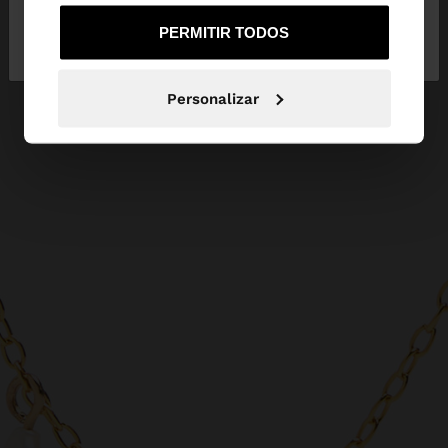
Não, Fique em
Sim, leve-me a United
PERMITIR TODOS
Portugal
States
Personalizar