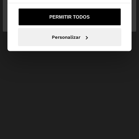
Não, Fique em
Sim, leve-me a United
PERMITIR TODOS
Portugal
States
Personalizar