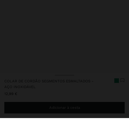
COLAR DE CORDÃO SEGMENTOS ESMALTADOS -
AÇO INOXIDÁVEL
12,99 €
Adicionar à cesta
Envio ao domicílio gratuito se adicionar
29,99 €
à sua cesta.