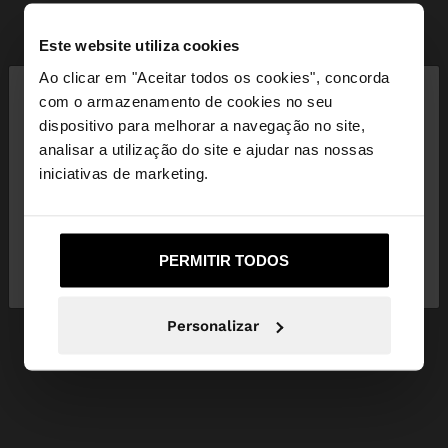
Este website utiliza cookies
×
Ao clicar em "Aceitar todos os cookies", concorda
olá
com o armazenamento de cookies no seu
dispositivo para melhorar a navegação no site,
Está a aceder ao site a partir de Portugal. Deseja
analisar a utilização do site e ajudar nas nossas
navegar no nosso site United States?
iniciativas de marketing.
Não, Fique em
Sim, leve-me a United
PERMITIR TODOS
Portugal
States
Personalizar