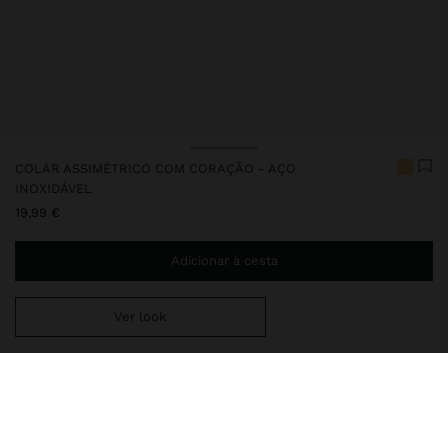
COLAR ASSIMÉTRICO COM CORAÇÃO - AÇO
INOXIDÁVEL
19,99 €
Adicionar à cesta
Ver look
Envio ao domicílio gratuito se adicionar
29,99 €
à sua cesta.
Entrega em loja sempre grátis