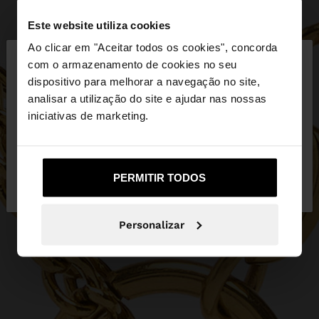
Este website utiliza cookies
×
Ao clicar em "Aceitar todos os cookies", concorda
olá
com o armazenamento de cookies no seu
dispositivo para melhorar a navegação no site,
Está a aceder ao site a partir de Portugal. Deseja
analisar a utilização do site e ajudar nas nossas
navegar no nosso site United States?
iniciativas de marketing.
Não, Fique em
Sim, leve-me a United
PERMITIR TODOS
Portugal
States
Personalizar