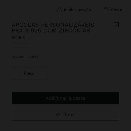
iniciar sessão
cesta
ARGOLAS PERSONALIZÁVEIS
PRATA 925 COM ZIRCÓNIAS
19,99 €
Selecionado
Dourado
|
152866
Único
Adicionar à cesta
Ver look