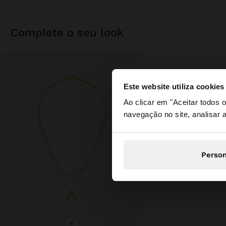
complete o seu look
Este website utiliza cookies
olá
Ao clicar em "Aceitar todos
navegação no site, analisar a
Está a aceder ao sit
Person
+