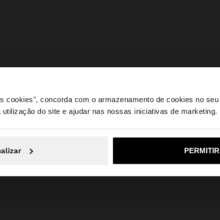
 os cookies", concorda com o armazenamento de cookies no seu 
 utilização do site e ajudar nas nossas iniciativas de marketing.
e a partir de Portugal. Deseja navegar no nosso site Unite
alizar
PERMITI
Não, Fique em Portugal
Sim, leve