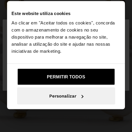
Este website utiliza cookies
×
Ao clicar em "Aceitar todos os cookies", concorda
olá
com o armazenamento de cookies no seu
dispositivo para melhorar a navegação no site,
Está a aceder ao site a partir de Portugal. Deseja
analisar a utilização do site e ajudar nas nossas
navegar no nosso site United States?
iniciativas de marketing.
Não, Fique em
Sim, leve-me a United
PERMITIR TODOS
Portugal
States
Personalizar