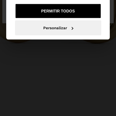
Não, Fique em
Sim, leve-me a United
PERMITIR TODOS
Portugal
States
Personalizar