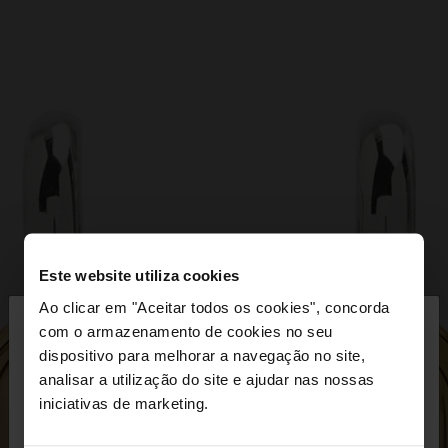
Este website utiliza cookies
×
Ao clicar em "Aceitar todos os cookies", concorda
olá
com o armazenamento de cookies no seu
dispositivo para melhorar a navegação no site,
Está a aceder ao site a partir de Portugal. Deseja
analisar a utilização do site e ajudar nas nossas
navegar no nosso site United States?
iniciativas de marketing.