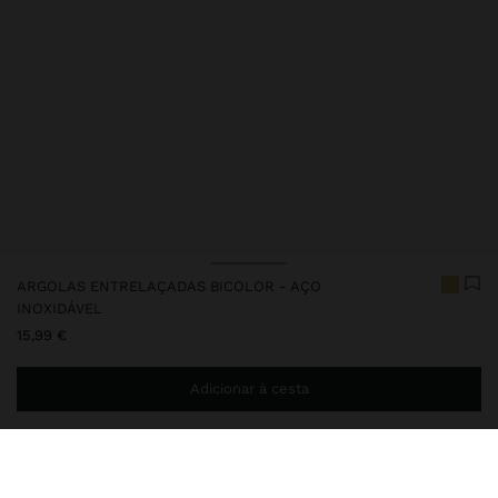
ARGOLAS ENTRELAÇADAS BICOLOR - AÇO
INOXIDÁVEL
15,99 €
Adicionar à cesta
Envio ao domicílio gratuito se adicionar
29,99 €
à sua cesta.