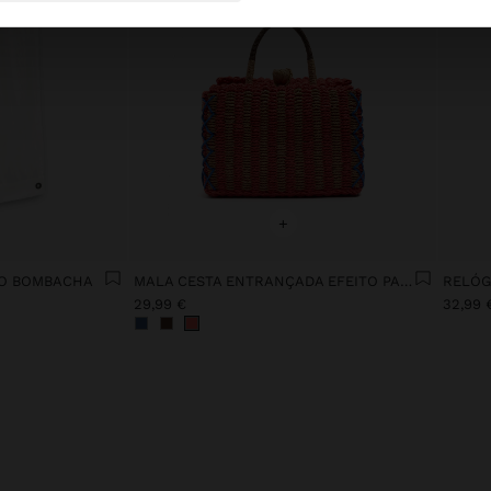
+
LO BOMBACHA
MALA CESTA ENTRANÇADA EFEITO PALHA
29,99 €
32,99 