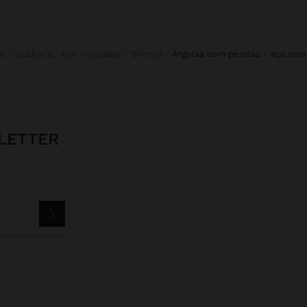
is
Joalharia
Aço Inoxidável
Brincos
argolas com pérolas - aço inox
LETTER