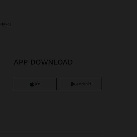
idável
APP DOWNLOAD
iOS
Android