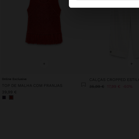
+
+
Online Exclusive
CALÇAS CROPPED ESTI
TOP DE MALHA COM FRANJAS
35,99 €
17,99 €
50%
39,99 €