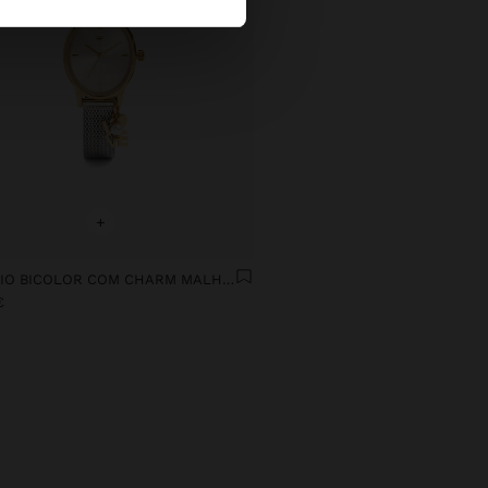
+
RELÓGIO BICOLOR COM CHARM MALHA METÁLICA
€