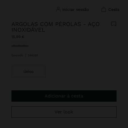
iniciar sessão
cesta
ARGOLAS COM PÉROLAS - AÇO
INOXIDÁVEL
15,99 €
Selecionado
Dourado
|
248035
Único
Adicionar à cesta
Ver look