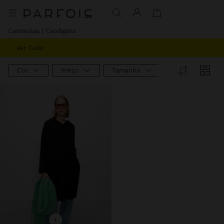
Preço Reduzido De
Para
Camisolas | Cardigans
Ver Tudo
Cor
Preço
Tamanho
+