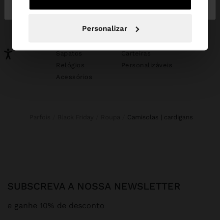
Portugal
States
PODERÁ INTERESSAR-LHE
Personalizar
Novidades
Malas
Roupa
Bijuteria
Sapatos
Carteiras
Relógios
Personalizáveis
Acessórios
Parfois
Black Friday
Roupa
camisolas | cardigans
SUBSCREVA A NOSSA NEWSLETTER
e ganhe 10% de desconto