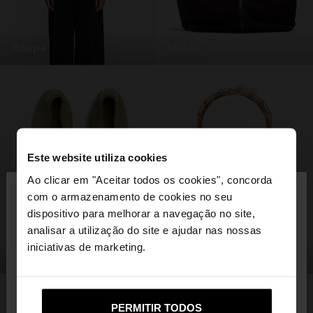
roupa
malas
Este website utiliza cookies
×
Ao clicar em "Aceitar todos os cookies", concorda
olá
com o armazenamento de cookies no seu
dispositivo para melhorar a navegação no site,
Está a aceder ao site a partir de Portugal. Deseja
analisar a utilização do site e ajudar nas nossas
navegar no nosso site United States?
iniciativas de marketing.
sapatos
bijuteria
Não, Fique em
Sim, leve-me a United
PERMITIR TODOS