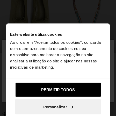
Este website utiliza cookies
×
Ao clicar em "Aceitar todos os cookies", concorda
olá
sapatos
bijuteria
com o armazenamento de cookies no seu
dispositivo para melhorar a navegação no site,
Está a aceder ao site a partir de Portugal. Deseja
analisar a utilização do site e ajudar nas nossas
navegar no nosso site United States?
iniciativas de marketing.
PODERÁ INTERESSAR-LHE
Novidades
Malas
Não, Fique em
Sim, leve-me a United
Roupa
PERMITIR TODOS
Bijuteria
Portugal
States
Sapatos
Carteiras
Relógios
Personalizáveis
Personalizar
Acessórios