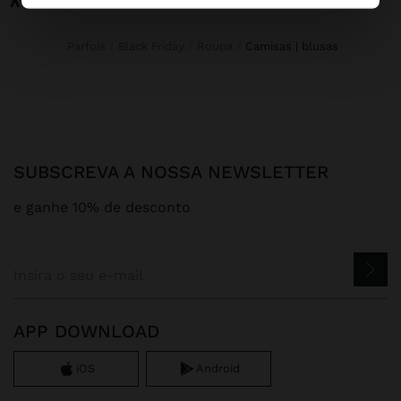
Parfois
Black Friday
Roupa
camisas | blusas
SUBSCREVA A NOSSA NEWSLETTER
e ganhe 10% de desconto
APP DOWNLOAD
iOS
Android