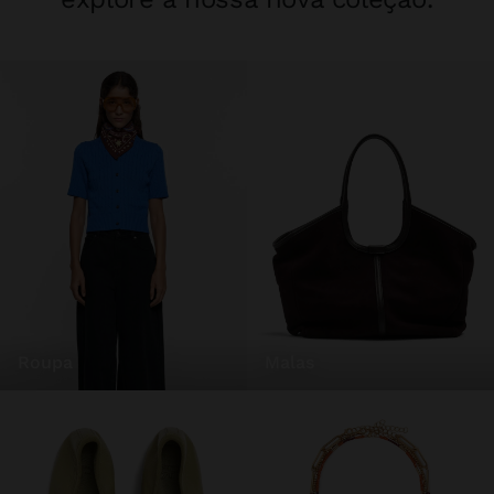
roupa
malas