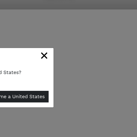
×
d States?
-me a United States