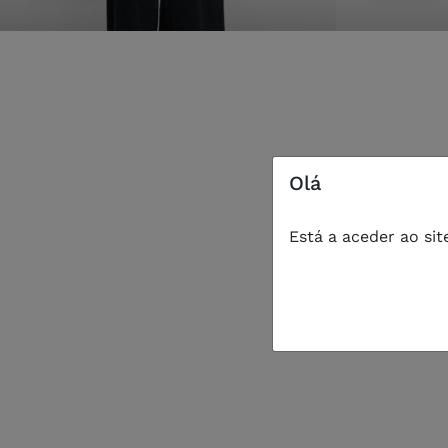
olá
Está a aceder ao sit