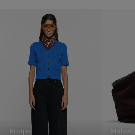
roupa
malas