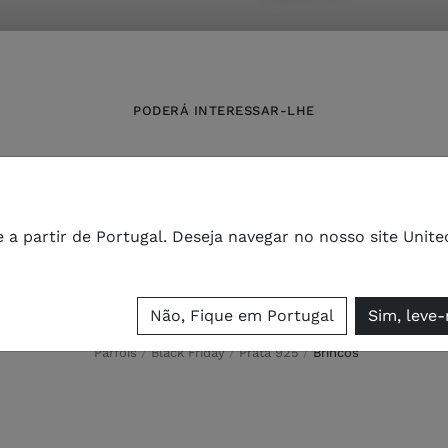
PODERÁ INTERESSAR-LHE
Novidades
Malas
Roupa
Bijuteria
Sapatos
Carteiras
Relógios
Personalizáveis
Acessórios
e a partir de Portugal. Deseja navegar no nosso site Unite
Não, Fique em Portugal
Sim, leve
Parfois
Black Friday
Prata 925
brincos