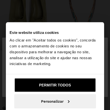
Este website utiliza cookies
×
Ao clicar em "Aceitar todos os cookies", concorda
olá
sapatos
bijuteria
com o armazenamento de cookies no seu
dispositivo para melhorar a navegação no site,
Está a aceder ao site a partir de Portugal. Deseja
analisar a utilização do site e ajudar nas nossas
navegar no nosso site United States?
iniciativas de marketing.
PODERÁ INTERESSAR-LHE
Novidades
Malas
Não, Fique em
Sim, leve-me a United
Roupa
PERMITIR TODOS
Bijuteria
Portugal
States
Sapatos
Carteiras
Relógios
Personalizáveis
Personalizar
Acessórios