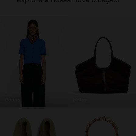
roupa
malas