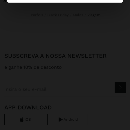
Parfois
Black Friday
Malas
viagem
SUBSCREVA A NOSSA NEWSLETTER
e ganhe 10% de desconto
APP DOWNLOAD
iOS
Android