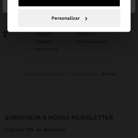
Portugal
States
PODERÁ INTERESSAR-LHE
Personalizar
Novidades
Malas
Roupa
Bijuteria
Sapatos
Carteiras
Relógios
Personalizáveis
Acessórios
Parfois
Black Friday
Aço Inoxidável
brincos
SUBSCREVA A NOSSA NEWSLETTER
e ganhe 10% de desconto