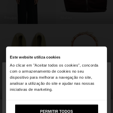
roupa
malas
Este website utiliza cookies
×
Ao clicar em "Aceitar todos os cookies", concorda
olá
com o armazenamento de cookies no seu
dispositivo para melhorar a navegação no site,
Está a aceder ao site a partir de Portugal. Deseja
analisar a utilização do site e ajudar nas nossas
navegar no nosso site United States?
iniciativas de marketing.
sapatos
bijuteria
Não, Fique em
Sim, leve-me a United
PERMITIR TODOS