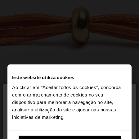
Este website utiliza cookies
×
Ao clicar em "Aceitar todos os cookies", concorda
olá
com o armazenamento de cookies no seu
dispositivo para melhorar a navegação no site,
Está a aceder ao site a partir de Portugal. Deseja
analisar a utilização do site e ajudar nas nossas
navegar no nosso site United States?
iniciativas de marketing.