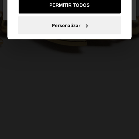
Não, Fique em
Sim, leve-me a United
PERMITIR TODOS
Portugal
States
Personalizar