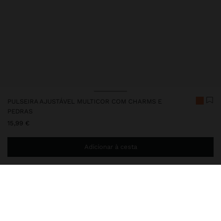
PULSEIRA AJUSTÁVEL MULTICOR COM CHARMS E
PEDRAS
15,99 €
Adicionar à cesta
Envio ao domicílio gratuito se adicionar
29,99 €
à sua cesta.
Entrega em loja sempre grátis