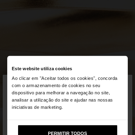
Este website utiliza cookies
×
Ao clicar em "Aceitar todos os cookies", concorda
olá
com o armazenamento de cookies no seu
dispositivo para melhorar a navegação no site,
Está a aceder ao site a partir de Portugal. Deseja
analisar a utilização do site e ajudar nas nossas
navegar no nosso site United States?
iniciativas de marketing.
Não, Fique em
Sim, leve-me a United
PERMITIR TODOS