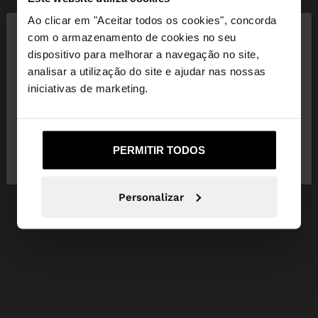
×
Ao clicar em "Aceitar todos os cookies", concorda
olá
com o armazenamento de cookies no seu
dispositivo para melhorar a navegação no site,
Está a aceder ao site a partir de Portugal. Deseja
analisar a utilização do site e ajudar nas nossas
navegar no nosso site United States?
iniciativas de marketing.
Não, Fique em
Sim, leve-me a United
PERMITIR TODOS
Portugal
States
Personalizar