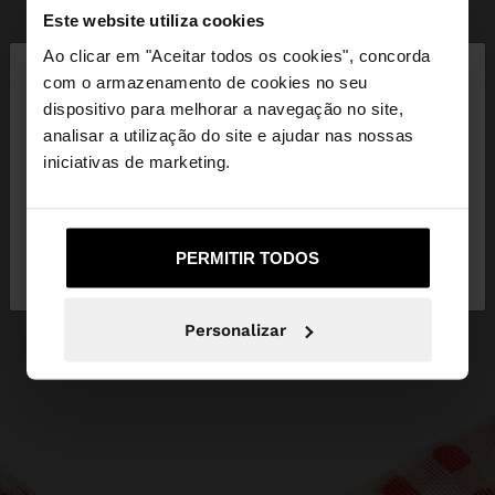
Este website utiliza cookies
×
Ao clicar em "Aceitar todos os cookies", concorda
olá
com o armazenamento de cookies no seu
dispositivo para melhorar a navegação no site,
Está a aceder ao site a partir de Portugal. Deseja
analisar a utilização do site e ajudar nas nossas
navegar no nosso site United States?
iniciativas de marketing.
Não, Fique em
Sim, leve-me a United
PERMITIR TODOS
Portugal
States
Personalizar