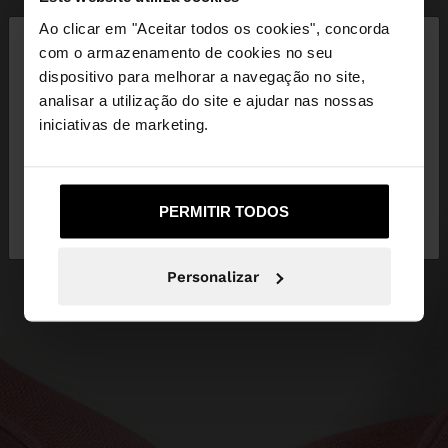
×
Ao clicar em "Aceitar todos os cookies", concorda
olá
com o armazenamento de cookies no seu
dispositivo para melhorar a navegação no site,
Está a aceder ao site a partir de Portugal. Deseja
analisar a utilização do site e ajudar nas nossas
navegar no nosso site United States?
iniciativas de marketing.
Não, Fique em
Sim, leve-me a United
PERMITIR TODOS
Portugal
States
Personalizar