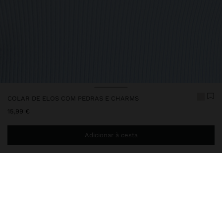
COLAR DE ELOS COM PEDRAS E CHARMS
15,99 €
Adicionar à cesta
Envio ao domicílio gratuito se adicionar
29,99 €
à sua cesta.
Entrega em loja sempre grátis
249093
|
multicor