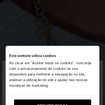
Este website utiliza cookies
×
Ao clicar em "Aceitar todos os cookies", concorda
olá
com o armazenamento de cookies no seu
dispositivo para melhorar a navegação no site,
Está a aceder ao site a partir de Portugal. Deseja
analisar a utilização do site e ajudar nas nossas
navegar no nosso site United States?
iniciativas de marketing.
Não, Fique em
Sim, leve-me a United