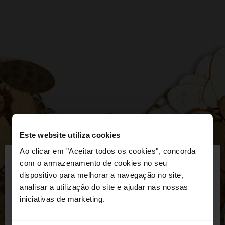
Este website utiliza cookies
×
Ao clicar em "Aceitar todos os cookies", concorda
olá
com o armazenamento de cookies no seu
dispositivo para melhorar a navegação no site,
Está a aceder ao site a partir de Portugal. Deseja
analisar a utilização do site e ajudar nas nossas
navegar no nosso site United States?
iniciativas de marketing.