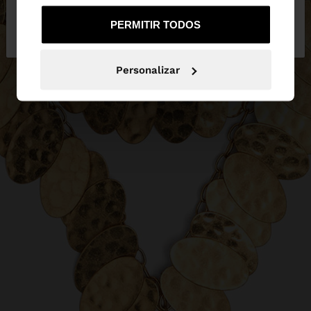
Não, Fique em
Sim, leve-me a United
PERMITIR TODOS
Portugal
States
Personalizar