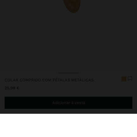
COLAR COMPRIDO COM PÉTALAS METÁLICAS
25,99 €
Adicionar à cesta
Envio ao domicílio gratuito se adicionar
29,99 €
à sua cesta.
Entrega em loja sempre grátis