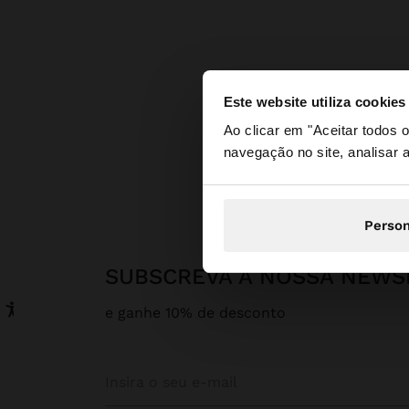
Este website utiliza cookies
olá
Ao clicar em "Aceitar todos
navegação no site, analisar a
Está a aceder ao sit
Person
SUBSCREVA A NOSSA NEWS
e ganhe 10% de desconto