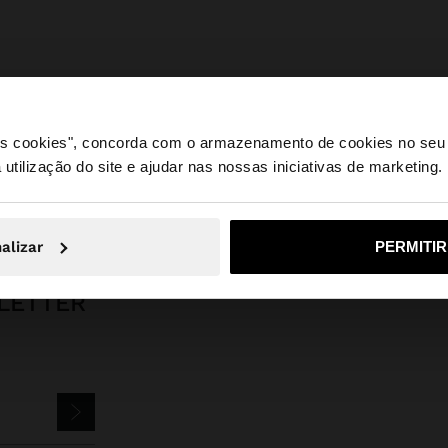
 os cookies", concorda com o armazenamento de cookies no seu 
 utilização do site e ajudar nas nossas iniciativas de marketing.
e a partir de Portugal. Deseja navegar no nosso site Unite
Parfois
Bijuteria
Brincos
set de brincos efeito envelhecido
alizar
PERMITI
Não, Fique em Portugal
Sim, leve
LETTER