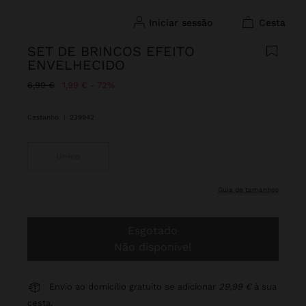
iniciar sessão
cesta
SET DE BRINCOS EFEITO
ENVELHECIDO
Preço Reduzido De
Para
6,99 €
1,99 €
72%
Castanho
|
239942
Único
guia de tamanhos
Esgotado
Não disponível
Envio ao domicílio gratuito se adicionar
29,99 €
à sua
cesta.