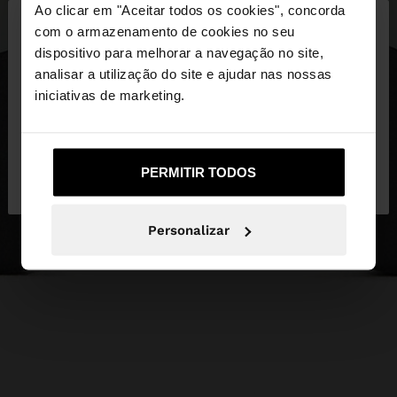
×
Ao clicar em "Aceitar todos os cookies", concorda
olá
com o armazenamento de cookies no seu
dispositivo para melhorar a navegação no site,
Está a aceder ao site a partir de Portugal. Deseja
analisar a utilização do site e ajudar nas nossas
navegar no nosso site United States?
iniciativas de marketing.
Não, Fique em
Sim, leve-me a United
PERMITIR TODOS
Portugal
States
Personalizar