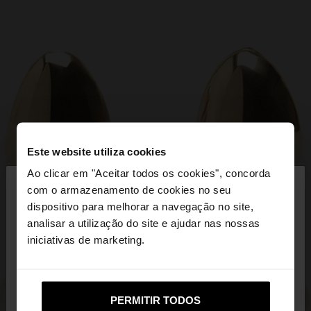
Este website utiliza cookies
×
Ao clicar em "Aceitar todos os cookies", concorda
olá
com o armazenamento de cookies no seu
dispositivo para melhorar a navegação no site,
Está a aceder ao site a partir de Portugal. Deseja
analisar a utilização do site e ajudar nas nossas
navegar no nosso site United States?
iniciativas de marketing.
Não, Fique em
Sim, leve-me a United
PERMITIR TODOS
Portugal
States