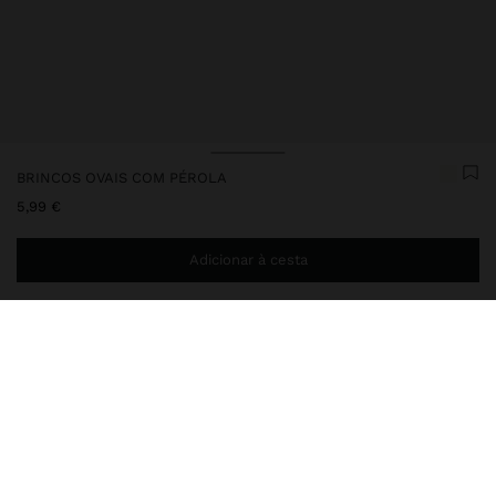
BRINCOS OVAIS COM PÉROLA
5,99 €
Adicionar à cesta
Envio ao domicílio gratuito se adicionar
29,99 €
à sua cesta.
Entrega em loja sempre grátis
239534
|
branco
Brincos curtos com base em forma oval. Pendente de pérola.